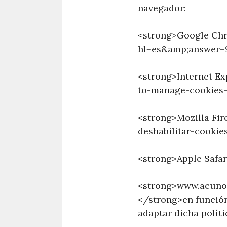
navegador:
<strong>Google Chr
hl=es&amp;answer=
<strong>Internet E
to-manage-cookies-
<strong>Mozilla Fir
deshabilitar-cookie
<strong>Apple Safa
<strong>www.acunov
</strong>en función 
adaptar dicha políti