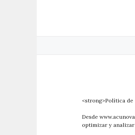
Saltar
al
contenido
<strong>Política de
Desde www.acunova.e
optimizar y analizar