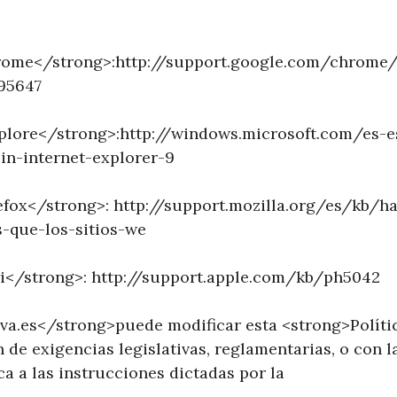
ome</strong>:http://support.google.com/chrome/
95647
xplore</strong>:http://windows.microsoft.com/es
in-internet-explorer-9
efox</strong>: http://support.mozilla.org/es/kb/hab
s-que-los-sitios-we
ri</strong>: http://support.apple.com/kb/ph5042
a.es</strong>puede modificar esta <strong>Políti
de exigencias legislativas, reglamentarias, o con la
ca a las instrucciones dictadas por la