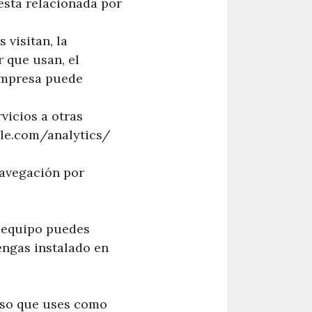
está relacionada por
 visitan, la
r que usan, el
 empresa puede
vicios a otras
gle.com/analytics/
navegación por
u equipo puedes
engas instalado en
aso que uses como