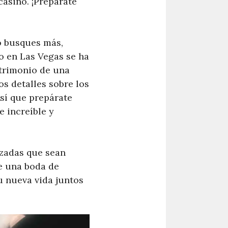
casino. ¡Prepárate
o busques más,
o en Las Vegas se ha
atrimonio de una
os detalles sobre los
Así que prepárate
 increíble y
izadas que sean
e una boda de
u nueva vida juntos