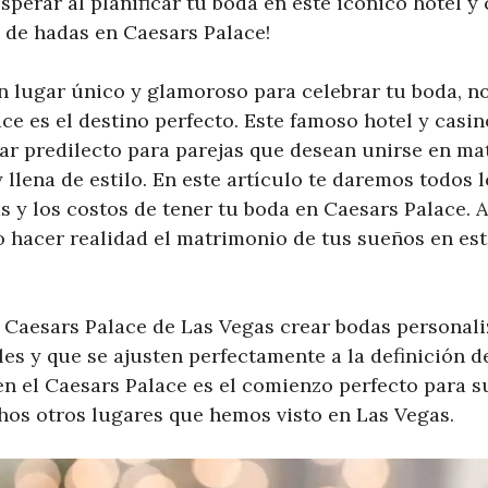
perar al planificar tu boda en este icónico hotel y 
o de hadas en Caesars Palace!
n lugar único y glamoroso para celebrar tu boda, n
e es el destino perfecto. Este famoso hotel y casin
gar predilecto para parejas que desean unirse en m
 llena de estilo. En este artículo te daremos todos l
as y los costos de tener tu boda en Caesars Palace. 
 hacer realidad el matrimonio de tus sueños en este
l Caesars Palace de Las Vegas crear bodas personal
s y que se ajusten perfectamente a la definición d
n el Caesars Palace es el comienzo perfecto para s
os otros lugares que hemos visto en Las Vegas.