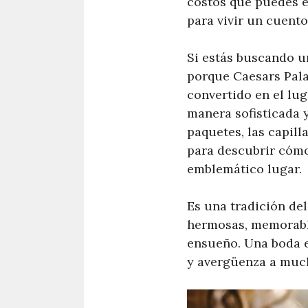
costos que puedes es
para vivir un cuent
Si estás buscando u
porque Caesars Palac
convertido en el lu
manera sofisticada y
paquetes, las capill
para descubrir cómo
emblemático lugar.
Es una tradición de
hermosas, memorable
ensueño. Una boda e
y avergüenza a much