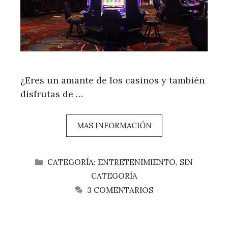
¿Eres un amante de los casinos y también
disfrutas de …
MAS INFORMACIÓN
CATEGORÍAS
CATEGORÍA: ENTRETENIMIENTO
,
SIN
CATEGORÍA
3 COMENTARIOS