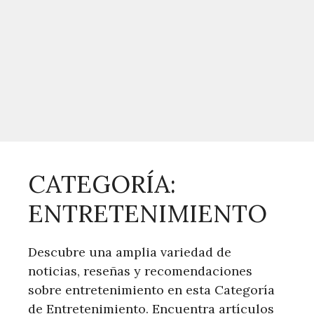
CATEGORÍA:
ENTRETENIMIENTO
Descubre una amplia variedad de
noticias, reseñas y recomendaciones
sobre entretenimiento en esta Categoría
de Entretenimiento. Encuentra artículos