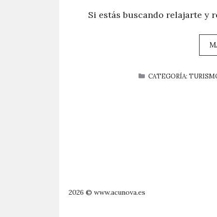
Si estás buscando relajarte y 
M
CATEGORÍAS
CATEGORÍA: TURISM
2026 © www.acunova.es