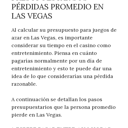
PÉRDIDAS PROMEDIO EN
LAS VEGAS
Al calcular su presupuesto para juegos de
azar en Las Vegas, es importante
considerar su tiempo en el casino como
entretenimiento. Piensa en cuánto
pagarías normalmente por un día de
entretenimiento y esto te puede dar una
idea de lo que considerarías una pérdida
razonable.
A continuación se detallan los pasos
presupuestarios que la persona promedio
pierde en Las Vegas.