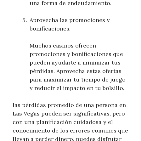
una forma de endeudamiento.
Aprovecha las promociones y
bonificaciones.
Muchos casinos ofrecen
promociones y bonificaciones⁣ que
pueden ayudarte a minimizar tus
pérdidas. Aprovecha estas ofertas
para maximizar tu tiempo de juego
‌y reducir el⁢ impacto en tu bolsillo.
las pérdidas promedio de una persona en
Las Vegas pueden ser significativas, pero
con una planificación​ cuidadosa y el
conocimiento de los errores comunes que
llevan a perder dinero, puedes disfrutar