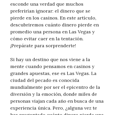
esconde una verdad que muchos
preferirían ignorar: el dinero que se
pierde en los casinos. En este artículo,
descubriremos cuánto dinero pierde en
promedio una persona en Las Vegas y
cómo evitar caer en la tentación.
¡Prepárate para sorprenderte!
Si hay un destino que nos viene a la
mente cuando pensamos en casinos y
grandes apuestas, ese es Las Vegas. La
ciudad del pecado es conocida
mundialmente por ser el epicentro de la
diversión y la emoción, donde miles de
personas viajan cada año en busca de una
experiencia única. Pero, ¿alguna vez te
has preguntado cuánto dinero pierde una