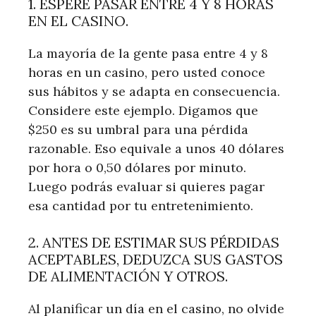
1. ESPERE PASAR ENTRE 4 Y 8 HORAS
EN EL CASINO.
La mayoría de la gente pasa entre 4 y 8
horas en un casino, pero usted conoce
sus hábitos y se adapta en consecuencia.
Considere este ejemplo. Digamos que
$250 es su umbral para una pérdida
razonable. Eso equivale a unos 40 dólares
por hora o 0,50 dólares por minuto.
Luego podrás evaluar si quieres pagar
esa cantidad por tu entretenimiento.
2. ANTES DE ESTIMAR SUS PÉRDIDAS
ACEPTABLES, DEDUZCA SUS GASTOS
DE ALIMENTACIÓN Y OTROS.
Al planificar un día en el casino, no olvide