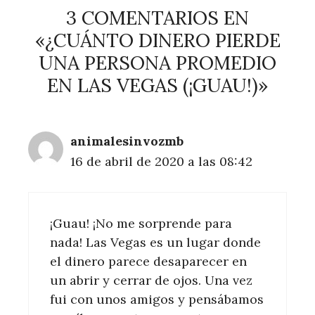
3 COMENTARIOS EN
«¿CUÁNTO DINERO PIERDE
UNA PERSONA PROMEDIO
EN LAS VEGAS (¡GUAU!)»
animalesinvozmb
16 de abril de 2020 a las 08:42
¡Guau! ¡No me sorprende para
nada! Las Vegas es un lugar donde
el dinero parece desaparecer en
un abrir y cerrar de ojos. Una vez
fui con unos amigos y pensábamos