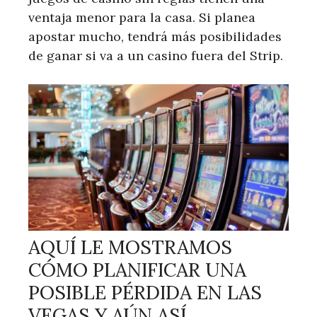
ventaja menor para la casa. Si planea
apostar mucho, tendrá más posibilidades
de ganar si va a un casino fuera del Strip.
AQUÍ LE MOSTRAMOS
CÓMO PLANIFICAR UNA
POSIBLE PÉRDIDA EN LAS
VEGAS Y AÚN ASÍ