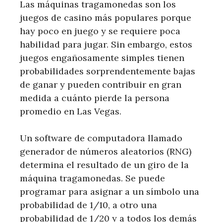
Las máquinas tragamonedas son los
juegos de casino más populares porque
hay poco en juego y se requiere poca
habilidad para jugar. Sin embargo, estos
juegos engañosamente simples tienen
probabilidades sorprendentemente bajas
de ganar y pueden contribuir en gran
medida a cuánto pierde la persona
promedio en Las Vegas.
Un software de computadora llamado
generador de números aleatorios (RNG)
determina el resultado de un giro de la
máquina tragamonedas. Se puede
programar para asignar a un símbolo una
probabilidad de 1/10, a otro una
probabilidad de 1/20 y a todos los demás