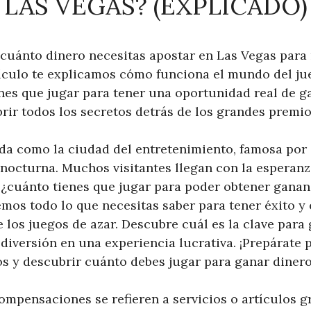
LAS VEGAS? (EXPLICADO)
cuánto dinero necesitas apostar en Las Vegas par
tículo te explicamos cómo funciona el mundo del ju
nes que jugar para tener una oportunidad real de ga
rir todos los secretos detrás de los grandes premio
da como la ciudad del entretenimiento, famosa por 
 nocturna. Muchos visitantes llegan con la esperan
o ¿cuánto tienes que jugar para poder obtener ganan
emos todo lo que necesitas saber para tener éxito y 
 los juegos de azar. Descubre cuál es la clave para
diversión en una experiencia lucrativa. ¡Prepárate 
s y descubrir cuánto debes jugar para ganar dinero
compensaciones se refieren a servicios o artículos g