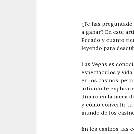
¿Te has preguntado 
a ganar? En este ar
Pecado y cuánto tie
leyendo para descub
Las Vegas es conoci
espectáculos y vida
en los casinos, per
artículo te explicar
dinero en la meca de
y cómo convertir tu 
mundo de los casino
En los casinos, las 