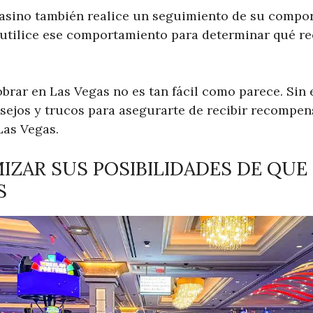
casino también realice un seguimiento de su compo
 utilice ese comportamiento para determinar qué r
brar en Las Vegas no es tan fácil como parece. Sin
nsejos y trucos para asegurarte de recibir recompe
Las Vegas.
ZAR SUS POSIBILIDADES DE QUE
S