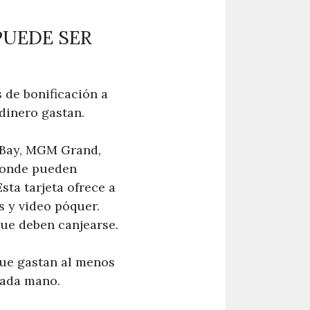
PUEDE SER
 de bonificación a
dinero gastan.
 Bay, MGM Grand,
donde pueden
sta tarjeta ofrece a
 y video póquer.
ue deben canjearse.
ue gastan al menos
cada mano.