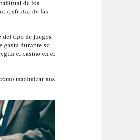
habitual de los
a disfrutar de las
 del tipo de juegos
ue gasta durante su
egún el casino en el
y cómo maximizar sus