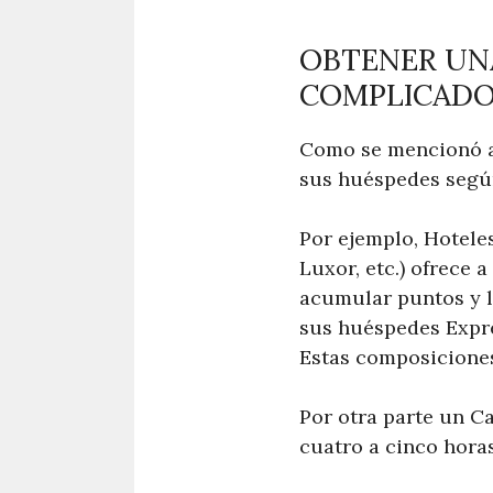
OBTENER UN
COMPLICAD
Como se mencionó an
sus huéspedes según
Por ejemplo, Hotel
Luxor, etc.) ofrec
acumular puntos y lu
sus huéspedes Expr
Estas composiciones
Por otra parte un 
cuatro a cinco hora