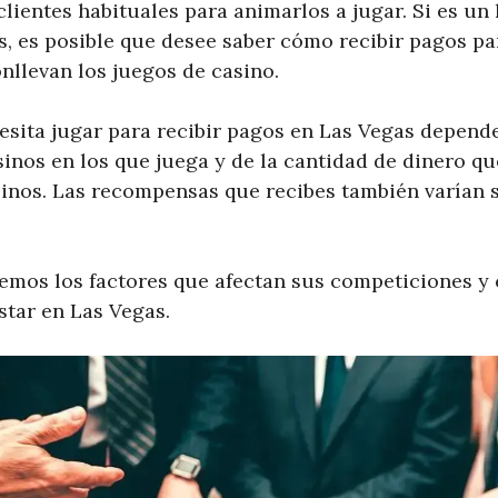
clientes habituales para animarlos a jugar. Si es un 
, es posible que desee saber cómo recibir pagos par
llevan los juegos de casino.
esita jugar para recibir pagos en Las Vegas depende
sinos en los que juega y de la cantidad de dinero q
sinos. Las recompensas que recibes también varían s
eremos los factores que afectan sus competiciones 
star en Las Vegas.