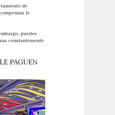
rtamiento de
ecompensas le
 embargo, puedes
nsas constantemente
 LE PAGUEN