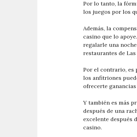
Por lo tanto, la fór
los juegos por los 
Además, la compensa
casino que lo apoye
regalarle una noche
restaurantes de Las
Por el contrario, es
los anfitriones pued
ofrecerte ganancias
Y también es más pr
después de una rach
excelente después d
casino.