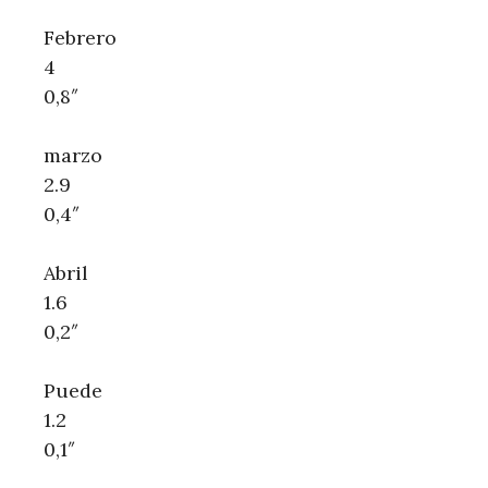
Febrero
4
0,8″
marzo
2.9
0,4″
Abril
1.6
0,2″
Puede
1.2
0,1″