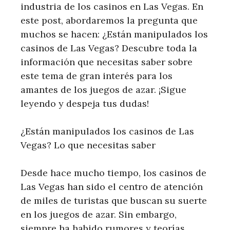
industria de los casinos en Las Vegas. En
este post, abordaremos la pregunta que
muchos se hacen: ¿Están manipulados los
casinos de Las Vegas? Descubre toda la
información que necesitas saber sobre
este tema de gran interés para los
amantes de los juegos de azar. ¡Sigue
leyendo y despeja tus dudas!
¿Están manipulados los casinos de Las
Vegas? Lo que necesitas saber
Desde hace mucho tiempo, los casinos de
Las Vegas han sido el centro de atención
de miles de turistas que buscan su suerte
en los juegos de azar. Sin embargo,
siempre ha habido rumores y teorías