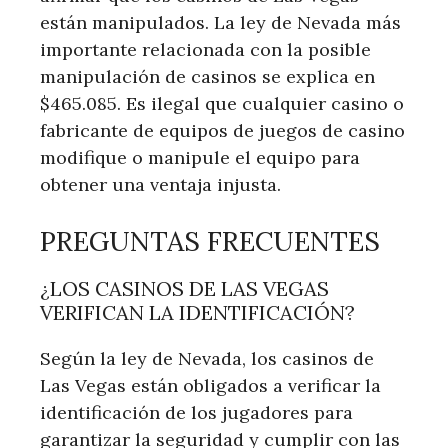
están manipulados. La ley ‌de ‍Nevada más
importante relacionada con la posible
manipulación​ de casinos se ​explica ⁤en
$465.085. ‍Es ilegal que cualquier casino o
fabricante de equipos de juegos de casino
modifique‌ o ​manipule el equipo para
obtener una ventaja injusta.
PREGUNTAS FRECUENTES
¿LOS ​CASINOS⁣ DE LAS VEGAS
VERIFICAN LA IDENTIFICACIÓN?
Según⁢ la ley de Nevada, los casinos de
Las Vegas están obligados ⁤a verificar la
identificación⁣ de los ‍jugadores para
garantizar la seguridad y cumplir con las