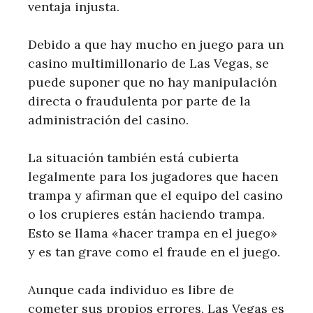
ventaja injusta.
Debido a que hay mucho en juego para un
casino multimillonario de Las Vegas, se
puede suponer que no hay manipulación
directa o fraudulenta por parte de la
administración del casino.
La situación también está cubierta
legalmente para los jugadores que hacen
trampa y afirman que el equipo del casino
o los crupieres están haciendo trampa.
Esto se llama «hacer trampa en el juego»
y es tan grave como el fraude en el juego.
Aunque cada individuo es libre de
cometer sus propios errores, Las Vegas es