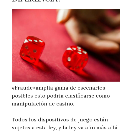
«Fraude>amplia gama de escenarios
posibles esto podría clasificarse como
manipulación de casino.
Todos los dispositivos de juego están
sujetos a esta ley, y la ley va aún más allá