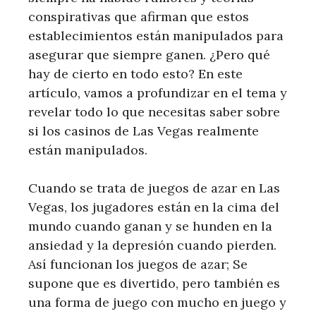
conspirativas que afirman que estos
establecimientos están manipulados para
asegurar que siempre ganen. ¿Pero qué
hay de cierto en todo esto? En este
artículo, vamos a profundizar en el tema y
revelar todo lo que necesitas saber sobre
si los casinos de Las Vegas realmente
están manipulados.
Cuando se trata de juegos de azar en Las
Vegas, los jugadores están en la cima del
mundo cuando ganan y se hunden en la
ansiedad y la depresión cuando pierden.
Así funcionan los juegos de azar; Se
supone que es divertido, pero también es
una forma de juego con mucho en juego y