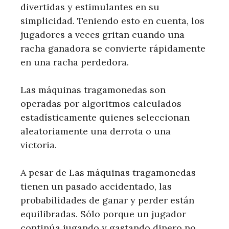
divertidas y estimulantes en su
simplicidad. Teniendo esto en cuenta, los
jugadores a veces gritan cuando una
racha ganadora se convierte rápidamente
en una racha perdedora.
Las máquinas tragamonedas son
operadas por algoritmos calculados
estadísticamente quienes seleccionan
aleatoriamente una derrota o una
victoria.
A pesar de Las máquinas tragamonedas
tienen un pasado accidentado, las
probabilidades de ganar y perder están
equilibradas. Sólo porque un jugador
continúa jugando y gastando dinero no