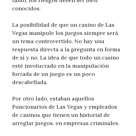
tanto, los riesgos deben ser bien
conocidos.
La posibilidad de que un casino de Las
Vegas manipule los juegos siempre será
un tema controvertido. No hay una
respuesta directa a la pregunta en forma
de sí y no. La idea de que todo un casino
esté involucrado en la manipulación
forzada de un juego es un poco
descabellada.
Por otro lado, estaban aquellos
Funcionarios de Las Vegas y empleados
de casinos que tienen un historial de
arreglar juegos. en empresas criminales.