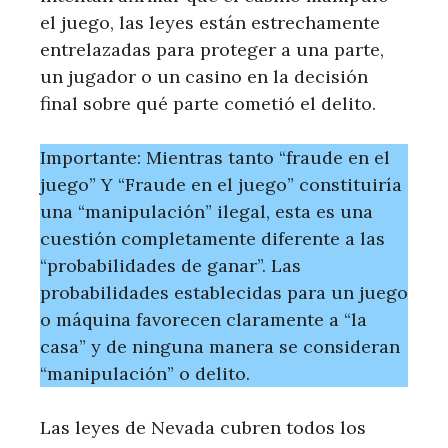
el juego, las leyes están estrechamente
entrelazadas para proteger a una parte,
un jugador o un casino en la decisión
final sobre qué parte cometió el delito.
Importante: Mientras tanto “fraude en el
juego” Y “Fraude en el juego” constituiría
una “manipulación” ilegal, esta es una
cuestión completamente diferente a las
“probabilidades de ganar”. Las
probabilidades establecidas para un juego
o máquina favorecen claramente a “la
casa” y de ninguna manera se consideran
“manipulación” o delito.
Las leyes de Nevada cubren todos los