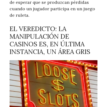
de esperar que se produzcan pérdidas
cuando un jugador participa en un juego
de ruleta.
EL VEREDICTO: LA
MANIPULACIÓN DE
CASINOS ES, EN ÚLTIMA
INSTANCIA, UN ÁREA GRIS