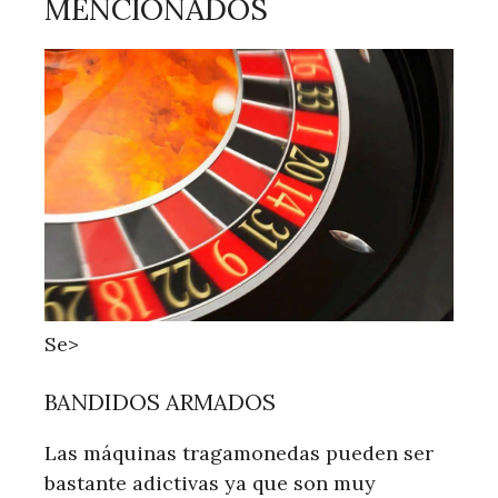
MENCIONADOS
Se>
BANDIDOS ARMADOS
Las máquinas tragamonedas pueden ser
bastante adictivas ya que son muy