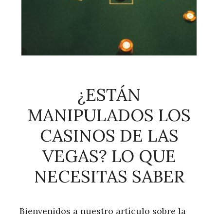
¿ESTÁN
MANIPULADOS LOS
CASINOS DE LAS
VEGAS? LO QUE
NECESITAS SABER
Bienvenidos a nuestro artículo sobre la