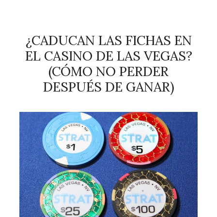
¿CADUCAN LAS FICHAS EN
EL CASINO DE LAS VEGAS?
(CÓMO NO PERDER
DESPUÉS DE GANAR)