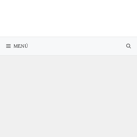
Saltar
al
contenido
MENÚ