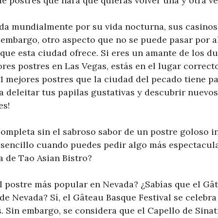
de postres que hará que quieras volver una y otra ve
da mundialmente por su vida nocturna, sus casinos
embargo, otro aspecto que no se puede pasar por alt
que esta ciudad ofrece. Si eres un amante de los du
res postres en Las Vegas, estás en el lugar correcto.
1 mejores postres que la ciudad del pecado tiene pa
a deleitar tus papilas gustativas y descubrir nuevos
es!
ompleta sin el sabroso sabor de un postre goloso in
 sencillo cuando puedes pedir algo más espectacula
a de Tao Asian Bistro?
el postre más popular en Nevada? ¿Sabías que el Gâ
de Nevada? Sí, el Gâteau Basque Festival se celebr
. Sin embargo, se considera que el Capello de Sinat