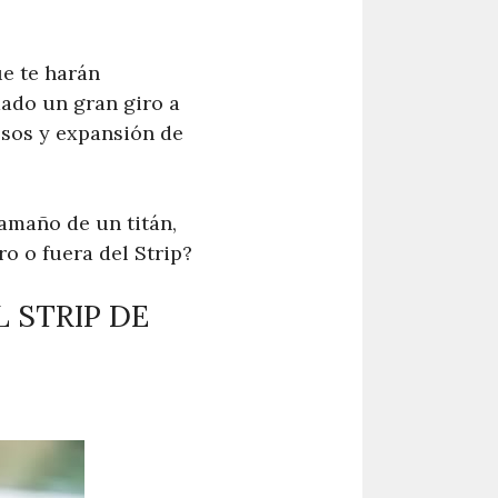
ue te harán
dado un gran giro a
osos y expansión de
amaño de un titán,
o o fuera del Strip?
 STRIP DE