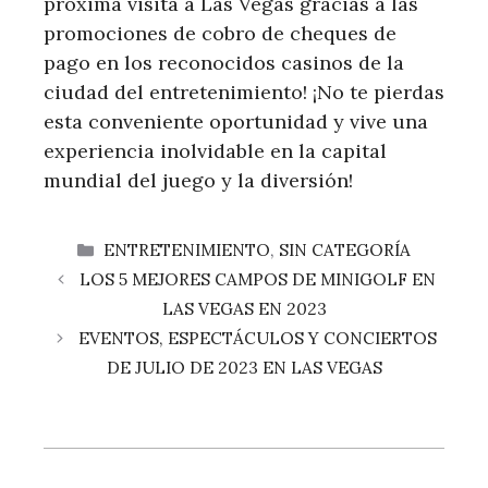
próxima visita a Las Vegas gracias a⁢ las
promociones ⁣de cobro de cheques de
pago en⁤ los reconocidos casinos de la
⁤ciudad del entretenimiento! ⁣¡No​ te pierdas
esta conveniente oportunidad y vive ‌una
experiencia inolvidable en‌ la capital
mundial del juego ‍y ‌la diversión!
CATEGORÍAS
ENTRETENIMIENTO
,
SIN CATEGORÍA
LOS 5 MEJORES CAMPOS DE MINIGOLF EN
LAS VEGAS EN 2023
EVENTOS, ESPECTÁCULOS Y CONCIERTOS
DE JULIO DE 2023 EN LAS VEGAS