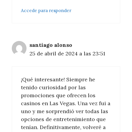
Accede para responder
santiago alonso
25 de abril de 2024 a las 23:51
¡Qué interesante! Siempre he
tenido curiosidad por las
promociones que ofrecen los
casinos en Las Vegas. Una vez fui a
uno y me sorprendió ver todas las
opciones de entretenimiento que
tenían. Definitivamente, volveré a