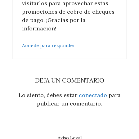
visitarlos para aprovechar estas
promociones de cobro de cheques
de pago. ¡Gracias por la
información!
Accede para responder
DEJA UN COMENTARIO
Lo siento, debes estar
conectado
para
publicar un comentario.
Aviso Legal