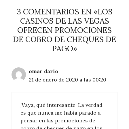
3 COMENTARIOS EN «LOS
CASINOS DE LAS VEGAS
OFRECEN PROMOCIONES
DE COBRO DE CHEQUES DE
PAGO»
omar dario
21 de enero de 2020 a las 00:20
¡Vaya, qué interesante! La verdad
es que nunca me había parado a
pensar en las promociones de
cobro de cheques de pago en los