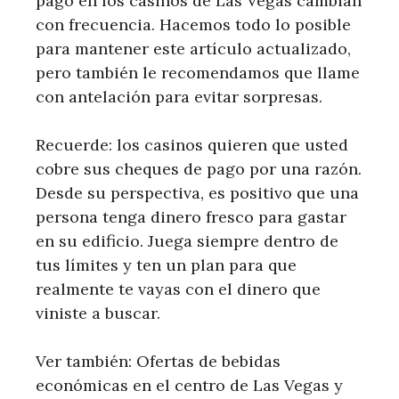
pago en los casinos de Las Vegas cambian
con frecuencia. Hacemos todo lo posible
para mantener este artículo actualizado,
pero también le recomendamos que llame
con antelación para evitar sorpresas.
Recuerde: los casinos quieren que usted
cobre sus cheques de pago por una razón.
Desde su perspectiva, es positivo que una
persona tenga dinero fresco para gastar
en su edificio. Juega siempre dentro de
tus límites y ten un plan para que
realmente te vayas con el dinero que
viniste a buscar.
Ver también: Ofertas de bebidas
económicas en el centro de Las Vegas y