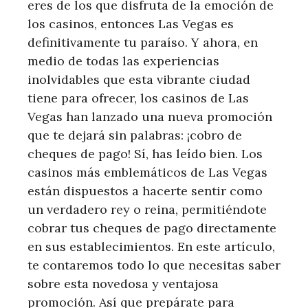
eres de los que disfruta de la emoción de
los casinos, entonces Las Vegas es
definitivamente tu paraíso. Y ahora, en
medio de todas las experiencias
inolvidables que esta vibrante ciudad
tiene para ofrecer, los casinos de Las
Vegas han lanzado una nueva promoción
que te dejará sin palabras: ¡cobro de
cheques de pago! Sí, has leído bien. Los
casinos más emblemáticos de Las Vegas
están dispuestos a hacerte sentir como
un verdadero rey o reina, permitiéndote
cobrar tus cheques de pago directamente
en sus establecimientos. En este artículo,
te contaremos todo lo que necesitas saber
sobre esta novedosa y ventajosa
promoción. Así que prepárate para