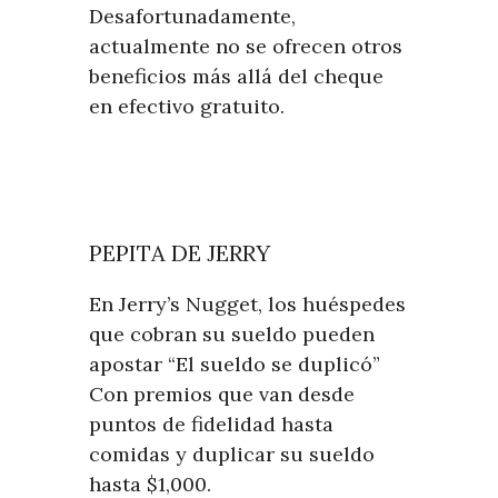
Desafortunadamente,
actualmente no se ofrecen otros
beneficios más allá del cheque
en efectivo gratuito.
PEPITA DE JERRY
En Jerry’s Nugget, los huéspedes
que cobran su sueldo pueden
apostar “El sueldo se duplicó”
Con premios que van desde
puntos de fidelidad hasta
comidas y duplicar su sueldo
hasta $1,000.