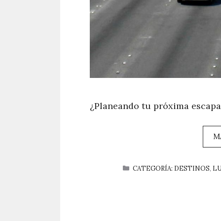
¿Planeando tu próxima escapad
M
CATEGORÍAS
CATEGORÍA: DESTINOS
,
L