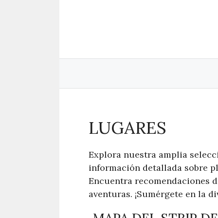
Saltar
al
contenido
LUGARES
Explora nuestra amplia selecci
información detallada sobre p
Encuentra recomendaciones de v
aventuras. ¡Sumérgete en la di