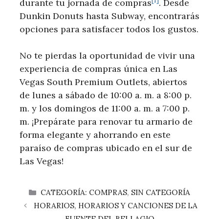
[1]
durante tu jornada de compras
. Desde
Dunkin Donuts hasta Subway, encontrarás
opciones para satisfacer todos⁢ los gustos.
No‍ te pierdas la oportunidad de ⁤vivir ​una
‌experiencia de compras única en Las
Vegas South Premium Outlets, abiertos
de lunes a sábado de 10:00 a. m. a 8:00 p.
m. y los domingos de ‌11:00 ⁢a. ‍m. a 7:00 p. ​
m. ​¡Prepárate para⁣ renovar tu armario de​
forma ⁢elegante y ⁢ahorrando​ en este
paraíso de compras ubicado en el sur de
Las Vegas!
CATEGORÍAS
CATEGORÍA: COMPRAS
,
SIN CATEGORÍA
HORARIOS, HORARIOS Y CANCIONES DE LA
FUENTE DEL BELLAGIO