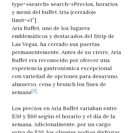
type=»search» search=»Precios, horarios
y menú del buffet Aria (cerrado)»
limit=»1″]
Aria Buffet, uno⁢ de los ‍lugares
emblemáticos y destacados del Strip de
Las⁤ Vegas, ha cerrado sus puertas‌
permanentemente. Antes de ​su​ cierre, Aria
Buffet era reconocido por ofrecer una
experiencia gastronómica⁣ excepcional
con variedad de opciones para desayuno,
almuerzo, cena y brunch los ⁤fines de
[2]
semana
.
Los precios en Aria Buffet variaban‍ entre‌
$30 y $60⁤ según el‍ horario ⁢y el ⁢día de​ la
semana. Adicionalmente, por un cargo
extra​ de ⁣$20, los clientes podían disfrutar