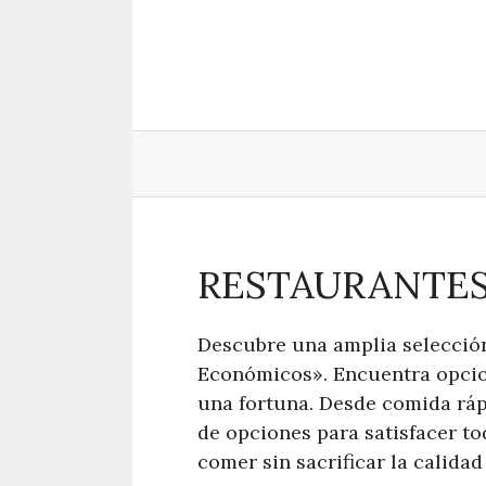
Saltar
al
contenido
RESTAURANTE
Descubre una amplia selecció
Económicos». Encuentra opcion
una fortuna. Desde comida rápi
de opciones para satisfacer t
comer sin sacrificar la calidad 