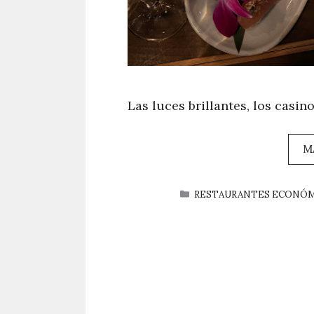
Las luces brillantes, los casi
M
CATEGORÍAS
RESTAURANTES ECONÓ