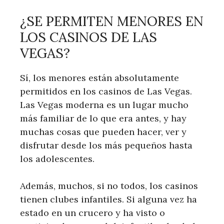
¿SE PERMITEN MENORES EN
LOS CASINOS DE LAS
VEGAS?
Sí, los menores están absolutamente
permitidos en los casinos de Las Vegas.
Las Vegas moderna es un lugar mucho
más familiar de lo que era antes, y hay
muchas cosas que pueden hacer, ver y
disfrutar desde los más pequeños hasta
los adolescentes.
Además, muchos, si no todos, los casinos
tienen clubes infantiles. Si alguna vez ha
estado en un crucero y ha visto o