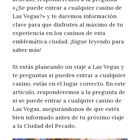
«¿Se puede entrar a cualquier casino de
Las Vegas?» y te daremos información
clave para que disfrutes al máximo de tu
experiencia en los casinos de esta
emblemática ciudad. ¡Sigue leyendo para
saber más!
Si estás planeando un viaje a Las Vegas y
te preguntas si puedes entrar a cualquier
casino, estás en el lugar correcto. En este
artículo, responderemos a la pregunta de
si se puede entrar a cualquier casino de
Las Vegas, asegurándonos de que estés
bien informado antes de tu próximo viaje
a la Ciudad del Pecado.