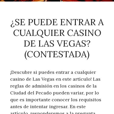
¿SE PUEDE ENTRAR A
CUALQUIER CASINO
DE LAS VEGAS?
(CONTESTADA)
¡Descubre si puedes entrar a cualquier
casino de Las Vegas en este artículo! Las
reglas de admisión en los casinos de la
Ciudad del Pecado pueden variar, por lo
que es importante conocer los requisitos
antes de intentar ingresar. En este
artículo, responderemos a la pregunta