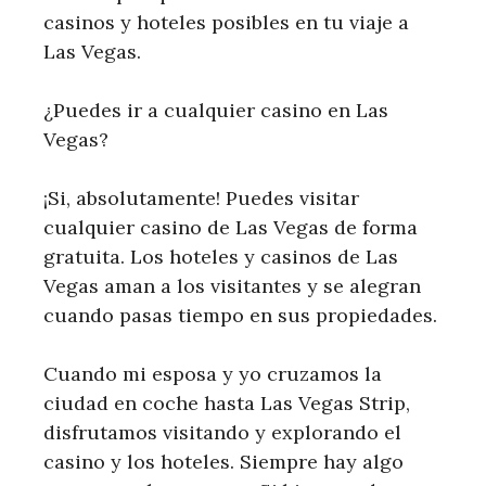
casinos y hoteles posibles en tu viaje a
Las Vegas.
¿Puedes ir a cualquier casino en Las
Vegas?
¡Si, absolutamente! Puedes visitar
cualquier casino de Las Vegas de forma
gratuita. Los hoteles y casinos de Las
Vegas aman a los visitantes y se alegran
cuando pasas tiempo en sus propiedades.
Cuando mi esposa y yo cruzamos la
ciudad en coche hasta Las Vegas Strip,
disfrutamos visitando y explorando el
casino y los hoteles. Siempre hay algo