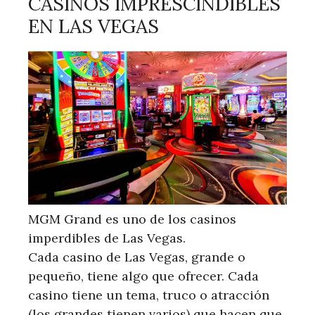
CASINOS IMPRESCINDIBLES
EN LAS VEGAS
MGM Grand es uno de los casinos
imperdibles de Las Vegas.
Cada casino de Las Vegas, grande o
pequeño, tiene algo que ofrecer. Cada
casino tiene un tema, truco o atracción
(los grandes tienen varios) que hacen que