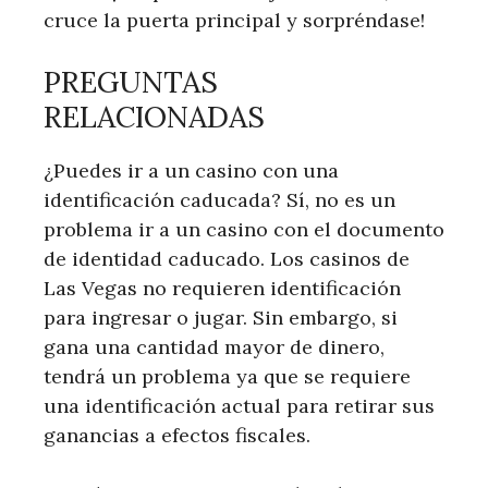
cruce la puerta principal y sorpréndase!
PREGUNTAS
RELACIONADAS
¿Puedes ir a un casino con una
identificación caducada? Sí, no es un
problema ir a un casino con el documento
de identidad caducado. Los casinos de
Las Vegas no requieren identificación
para ingresar o jugar. Sin embargo, si
gana una cantidad mayor de dinero,
tendrá un problema ya que se requiere
una identificación actual para retirar sus
ganancias a efectos fiscales.