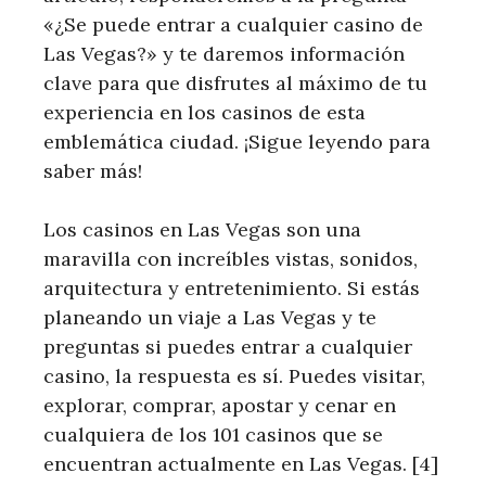
«¿Se puede entrar a cualquier casino de
Las Vegas?»⁤ y te daremos información‍
clave para que ⁣disfrutes al máximo de tu
experiencia en los casinos de esta
emblemática ciudad. ¡Sigue leyendo para
saber más!
Los casinos en Las Vegas son una
maravilla con increíbles ​vistas, sonidos,
arquitectura y entretenimiento. Si estás
planeando un​ viaje a Las Vegas y te
preguntas si puedes entrar a cualquier
‍casino, la respuesta es sí. Puedes visitar,
explorar, ⁢comprar, apostar y cenar en​
cualquiera de‌ los 101 casinos que se
⁣encuentran actualmente en Las Vegas. [4]