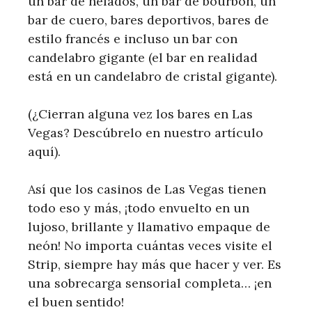
un bar de helados, un bar de bourbon, un
bar de cuero, bares deportivos, bares de
estilo francés e incluso un bar con
candelabro gigante (el bar en realidad
está en un candelabro de cristal gigante).
(¿Cierran alguna vez los bares en Las
Vegas? Descúbrelo en nuestro artículo
aquí).
Así que los casinos de Las Vegas tienen
todo eso y más, ¡todo envuelto en un
lujoso, brillante y llamativo empaque de
neón! No importa cuántas veces visite el
Strip, siempre hay más que hacer y ver. Es
una sobrecarga sensorial completa… ¡en
el buen sentido!