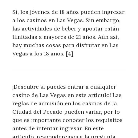
Sí, los jóvenes de‌ 18 años pueden ingresar
a los casinos en ‌Las Vegas. Sin embargo,
las actividades de beber y apostar están
limitadas a ‍mayores de 21 años. Aún así,
‌hay ⁢muchas cosas para disfrutar en Las
⁢Vegas a los 18 ⁣años. [4]
¡Descubre si puedes entrar a cualquier
casino de Las Vegas⁢ en este artículo! Las⁤
reglas de admisión en ⁢los casinos de la
Ciudad del Pecado ‍pueden variar, por⁤ lo
que es importante conocer los requisitos
⁢antes de intentar ingresar.⁣ En este
artículo, responderemos a la pregunta