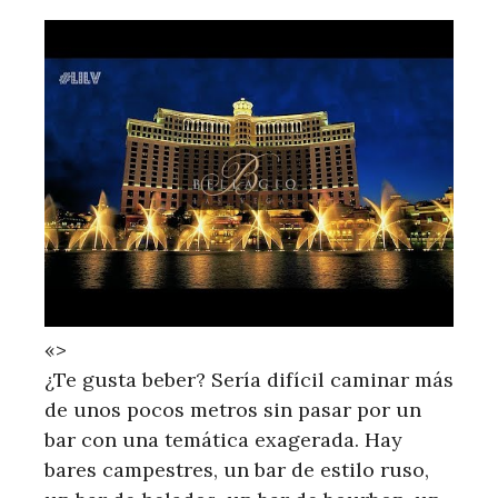
«>
¿Te gusta beber? Sería difícil caminar más
de unos pocos metros sin pasar por un
bar con una temática exagerada. Hay
bares campestres, un bar de estilo ruso,