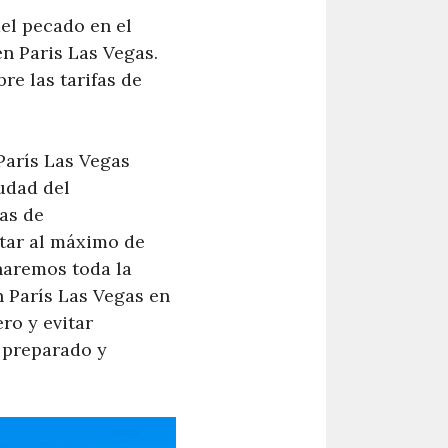
del pecado en el
n Paris Las Vegas.
re las tarifas de
París Las Vegas
udad del
fas de
utar al máximo de
onaremos toda la
n París Las Vegas en
ro y evitar
r preparado y