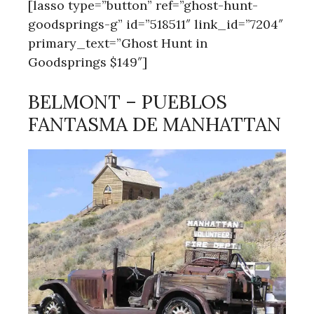
[lasso type=”button” ref=”ghost-hunt-
goodsprings-g” id=”518511″ link_id=”7204″
primary_text=”Ghost Hunt in
Goodsprings $149″]
BELMONT – PUEBLOS
FANTASMA DE MANHATTAN