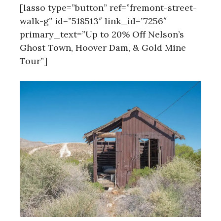
[lasso type=”button” ref=”fremont-street-
walk-g” id=”518513″ link_id=”7256″
primary_text=”Up to 20% Off Nelson’s
Ghost Town, Hoover Dam, & Gold Mine
Tour”]