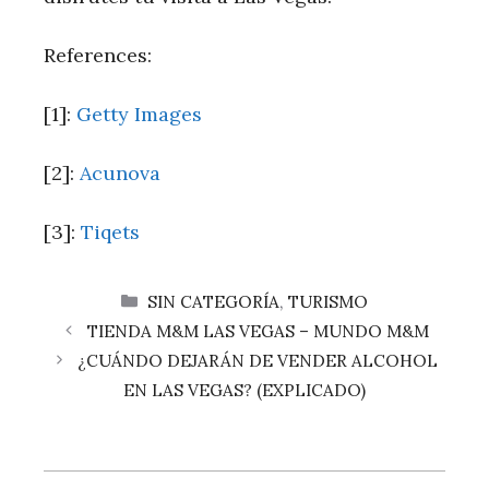
References:
[1]:
Getty Images
[2]:
Acunova
[3]:
Tiqets
CATEGORÍAS
SIN CATEGORÍA
,
TURISMO
TIENDA M&M LAS VEGAS – MUNDO M&M
¿CUÁNDO DEJARÁN DE VENDER ALCOHOL
EN LAS VEGAS? (EXPLICADO)