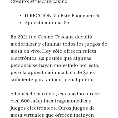
Crédito: @tuscanycasino
DIRECCIÓN: 55 Este Flamenco Rd
Apuesta mínima: $5
En 2021 fue Casino Toscana decidió
modernizar y eliminar todos los juegos de
mesa en vivo. Hoy sólo ofrecen ruleta
electrónica. Es posible que algunas
personas se hayan molestado por esto,
pero la apuesta mínima baja de $5 es
suficiente para animar a cualquiera.
Además de la ruleta, este casino ofrece
casi 600 máquinas tragamonedas y
juegos electrónicos. Otros juegos de
mesa virtuales que ofrecen incluyen