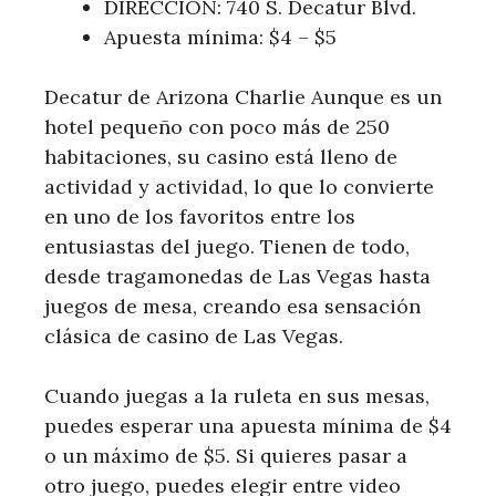
DIRECCIÓN: 740 S. Decatur Blvd.
Apuesta mínima: $4 – $5
Decatur de Arizona Charlie Aunque es un
hotel pequeño con poco más de 250
habitaciones, su casino está lleno de
actividad y actividad, lo que lo convierte
en uno de los favoritos entre los
entusiastas del juego. Tienen de todo,
desde tragamonedas de Las Vegas hasta
juegos de mesa, creando esa sensación
clásica de casino de Las Vegas.
Cuando juegas a la ruleta en sus mesas,
puedes esperar una apuesta mínima de $4
o un máximo de $5. Si quieres pasar a
otro juego, puedes elegir entre video