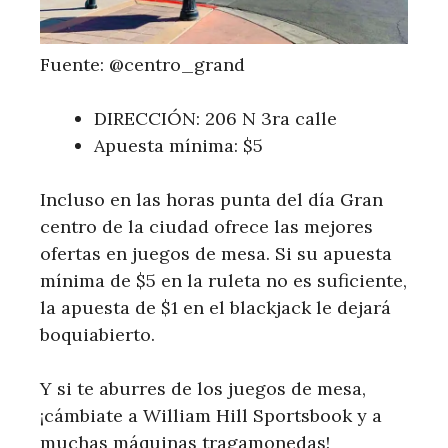
Fuente: @centro_grand
DIRECCIÓN: 206 N 3ra calle
Apuesta mínima: $5
Incluso en las horas punta del día Gran
centro de la ciudad ofrece las mejores
ofertas en juegos de mesa. Si su apuesta
mínima de $5 en la ruleta no es suficiente,
la apuesta de $1 en el blackjack le dejará
boquiabierto.
Y si te aburres de los juegos de mesa,
¡cámbiate a William Hill Sportsbook y a
muchas máquinas tragamonedas!