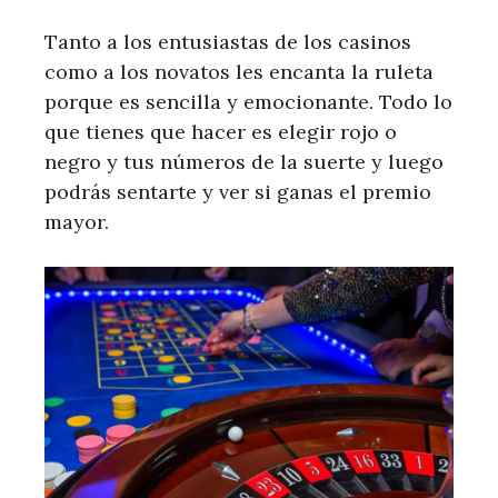
Tanto a los entusiastas de los casinos
como a los novatos les encanta la ruleta
porque es sencilla y emocionante. Todo lo
que tienes que hacer es elegir rojo o
negro y tus números de la suerte y luego
podrás sentarte y ver si ganas el premio
mayor.