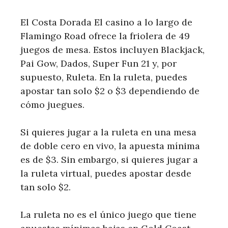
El Costa Dorada El casino a lo largo de
Flamingo Road ofrece la friolera de 49
juegos de mesa. Estos incluyen Blackjack,
Pai Gow, Dados, Super Fun 21 y, por
supuesto, Ruleta. En la ruleta, puedes
apostar tan solo $2 o $3 dependiendo de
cómo juegues.
Si quieres jugar a la ruleta en una mesa
de doble cero en vivo, la apuesta mínima
es de $3. Sin embargo, si quieres jugar a
la ruleta virtual, puedes apostar desde
tan solo $2.
La ruleta no es el único juego que tiene