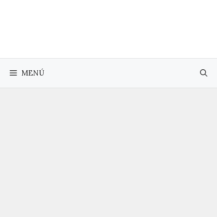
Saltar
al
contenido
MENÚ