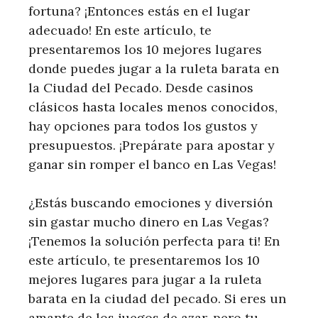
fortuna? ¡Entonces estás en el lugar
adecuado! En este artículo, te
presentaremos los 10 mejores lugares
donde puedes jugar a la ruleta barata en
la Ciudad del Pecado. Desde casinos
clásicos hasta locales menos conocidos,
hay opciones para todos los gustos y
presupuestos. ¡Prepárate para apostar y
ganar sin romper el banco en Las Vegas!
¿Estás buscando emociones y diversión
sin gastar mucho dinero en Las Vegas?
¡Tenemos la solución perfecta para ti! En
este artículo, te presentaremos los 10
mejores lugares para jugar a la ruleta
barata en la ciudad del pecado. Si eres un
amante de los juegos de azar, pero tu