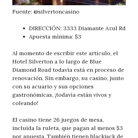
Fuente: @silvertoncasino
DIRECCIÓN: 3333 Diamante Azul Rd
Apuesta mínima: $3
Al momento de escribir este artículo, el
Hotel Silverton a lo largo de Blue
Diamond Road todavía está en proceso de
renovación. Sin embargo, su casino, junto
con su acuario y sus opciones
gastronómicas, ¡todavía están vivos y
coleando!
El casino tiene 26 juegos de mesa,
incluida la ruleta, que pagan al menos $3
por apuesta. También tienen blackjack de