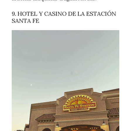
9. HOTEL Y CASINO DE LA ESTACIÓN
SANTA FE