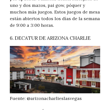
uno y dos mazos, pai gow, póquer y
muchos más juegos. Estos juegos de mesa
están abiertos todos los días de la semana
de 9:00 a 3:00 horas.
6. DECATUR DE ARIZONA CHARLIE
Fuente: @arizonacharlieslasvegas