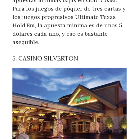
apuestas mínimas bajas en Gold Coast.
Para los juegos de póquer de tres cartas y
los juegos progresivos Ultimate Texas
Hold’Em, la apuesta mínima es de unos 5
dólares cada uno, y eso es bastante
asequible.
5. CASINO SILVERTON