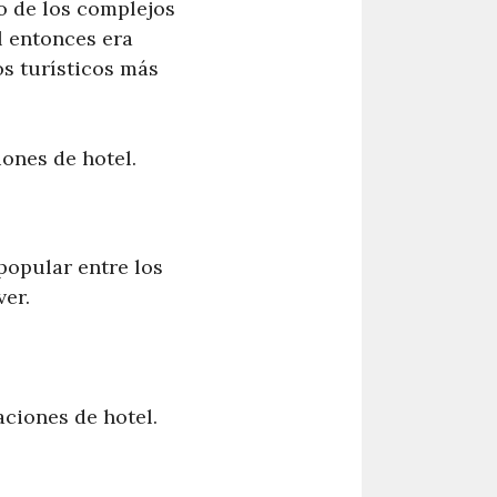
o de los complejos
l entonces era
s turísticos más
ones de hotel.
popular entre los
ver.
aciones de hotel.