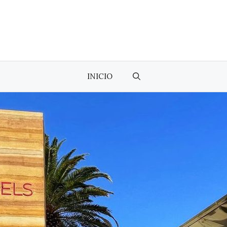
INICIO