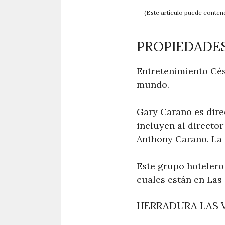
(Este artículo puede contene
PROPIEDADES
Entretenimiento Césa
mundo.
Gary Carano es dire
incluyen al directo
Anthony Carano. La 
Este grupo hotelero
cuales están en Las 
HERRADURA LAS 