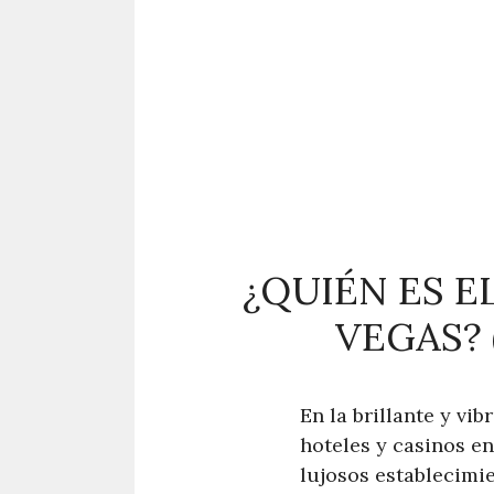
¿QUIÉN ES E
VEGAS? 
En la brillante y v
hoteles y casinos en
lujosos establecimi