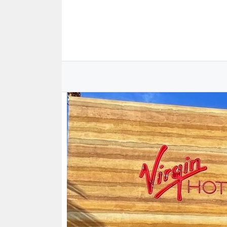
Saltar
al
contenido