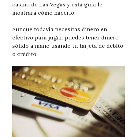
casino de Las Vegas y esta guía le
mostrará cómo hacerlo.
Aunque todavía necesitas dinero en
efectivo para jugar, puedes tener dinero
sólido a mano usando tu tarjeta de débito
o crédito.