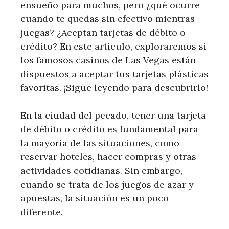
ensueño para muchos, pero ¿qué ocurre
cuando te quedas‍ sin efectivo mientras‌
juegas? ¿Aceptan tarjetas de débito ​o
crédito? ⁤En este artículo, ‍exploraremos si
los famosos casinos de‌ Las Vegas están
dispuestos a aceptar tus tarjetas plásticas
favoritas. ¡Sigue⁣ leyendo para descubrirlo!
En la ciudad del pecado, tener una tarjeta
de débito o crédito es fundamental para
la mayoría‍ de las situaciones, como
reservar hoteles, hacer compras y otras⁤
actividades cotidianas.​ Sin embargo,
cuando se trata de los ‌juegos de azar ‌y
apuestas,⁢ la situación es un poco
diferente.