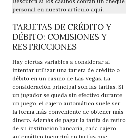
Descubra si los casinos cobran un cheque
personal en nuestro artículo aquí.
TARJETAS DE CRÉDITO Y
DÉBITO: COMISIONES Y
RESTRICCIONES
Hay ciertas variables a considerar al
intentar utilizar una tarjeta de crédito o
débito en un casino de Las Vegas. La
consideración principal son las tarifas. Si
un jugador se queda sin efectivo durante
un juego, el cajero automático suele ser
la forma más conveniente de obtener más
dinero. Además de pagar la tarifa de retiro
de su institución bancaria, cada cajero
automático incurrirá en tarifas que