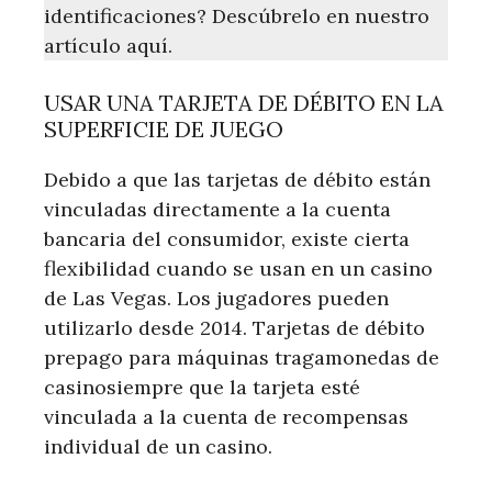
identificaciones? Descúbrelo en nuestro
artículo aquí.
USAR UNA TARJETA DE DÉBITO EN LA
SUPERFICIE DE JUEGO
Debido a que las tarjetas de débito están
vinculadas directamente a la cuenta
bancaria del consumidor, existe cierta
flexibilidad cuando se usan en un casino
de Las Vegas. Los jugadores pueden
utilizarlo desde 2014. Tarjetas de débito
prepago para máquinas tragamonedas de
casinosiempre que la tarjeta esté
vinculada a la cuenta de recompensas
individual de un casino.