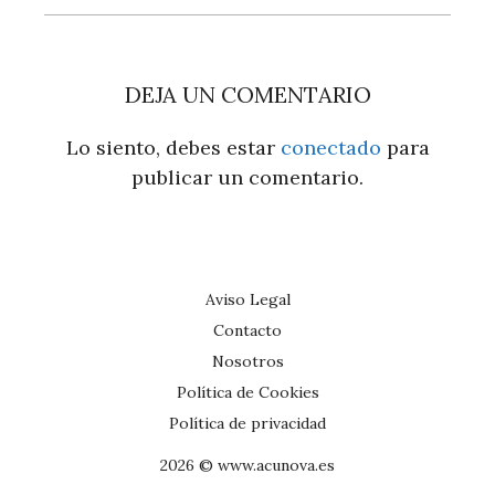
DEJA UN COMENTARIO
Lo siento, debes estar
conectado
para
publicar un comentario.
Aviso Legal
Contacto
Nosotros
Política de Cookies
Política de privacidad
2026 © www.acunova.es