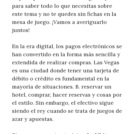
para saber todo lo que necesitas sobre
este tema y no te quedes sin fichas en la
mesa de juego. ¡Vamos a averiguarlo
juntos!
En la era digital, los pagos electrónicos se
han convertido en la forma más sencilla y
extendida de realizar compras. Las Vegas
es una ciudad donde tener una tarjeta de
débito o crédito es fundamental en la
mayoría de situaciones. B. reservar un
hotel, comprar, hacer reservas y cosas por
el estilo. Sin embargo, el efectivo sigue
siendo el rey cuando se trata de juegos de
azar y apuestas.