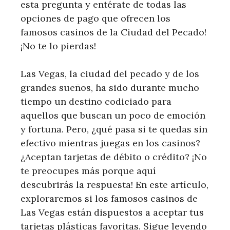
esta pregunta y entérate de todas las
opciones de pago que ofrecen los
famosos casinos de la Ciudad del Pecado!
¡No te lo pierdas!
Las Vegas, la ciudad del pecado y de los
grandes sueños, ha sido durante mucho
tiempo un destino codiciado para
aquellos que buscan un poco de emoción
y fortuna. Pero, ¿qué pasa si te quedas sin
efectivo mientras juegas en los casinos?
¿Aceptan tarjetas de débito o crédito? ¡No
te preocupes más porque aquí
descubrirás la respuesta! En este artículo,
exploraremos si los famosos casinos de
Las Vegas están dispuestos a aceptar tus
tarjetas plásticas favoritas. Sigue leyendo