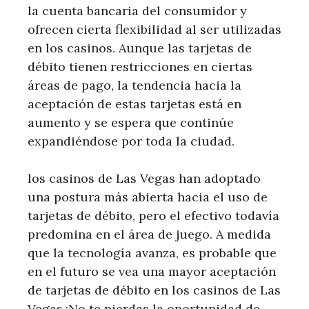
la cuenta bancaria del consumidor​ y
ofrecen cierta flexibilidad al ser utilizadas
en los casinos. Aunque las⁣ tarjetas de‍
débito tienen restricciones en⁣ ciertas
áreas de pago, la tendencia hacia la
aceptación de estas ⁤tarjetas está en
aumento y se⁤ espera ⁣que continúe
expandiéndose por toda la ciudad.
los casinos ‍de Las Vegas​ han adoptado
una postura más abierta hacia el uso de
tarjetas de débito, pero el efectivo todavía‌
predomina​ en el área de juego. A ⁤medida
que la tecnología avanza, es probable que
en el futuro se vea una mayor aceptación
de tarjetas de⁣ débito en los casinos de Las
Vegas.¡No te pierdas la oportunidad de⁤