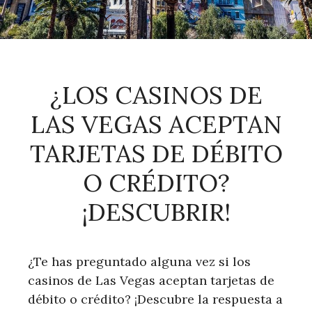
¿LOS CASINOS DE
LAS VEGAS ACEPTAN
TARJETAS DE DÉBITO
O CRÉDITO?
¡DESCUBRIR!
¿Te has preguntado alguna vez si los
casinos de Las Vegas aceptan tarjetas de
débito o crédito? ¡Descubre la respuesta a