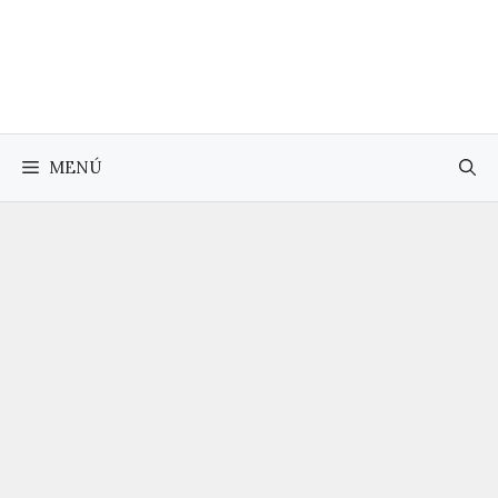
Saltar
al
contenido
MENÚ