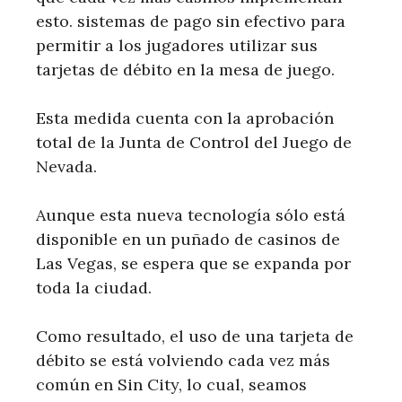
esto. sistemas de pago sin efectivo para
permitir a los jugadores utilizar sus
tarjetas de débito en la mesa de juego.
Esta medida cuenta con la aprobación
total de la Junta de Control del Juego de
Nevada.
Aunque esta nueva tecnología sólo está
disponible en un puñado de casinos de
Las Vegas, se espera que se expanda por
toda la ciudad.
Como resultado, el uso de una tarjeta de
débito se está volviendo cada vez más
común en Sin City, lo cual, seamos