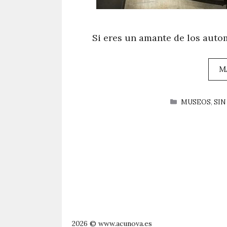
Si eres un amante de los auto
M
CATEGORÍAS
MUSEOS
,
SIN
2026 © www.acunova.es