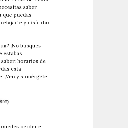
necesitas saber
ra que puedas
relajarte y disfrutar
agua? ¡No busques
e estabas
 saber: horarios de
rdas esta
e. ¡Ven y sumérgete
e puedes perder el