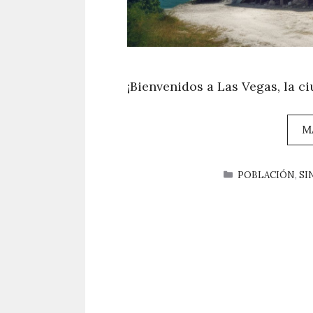
¡Bienvenidos a Las Vegas, la c
M
CATEGORÍAS
POBLACIÓN
,
SI