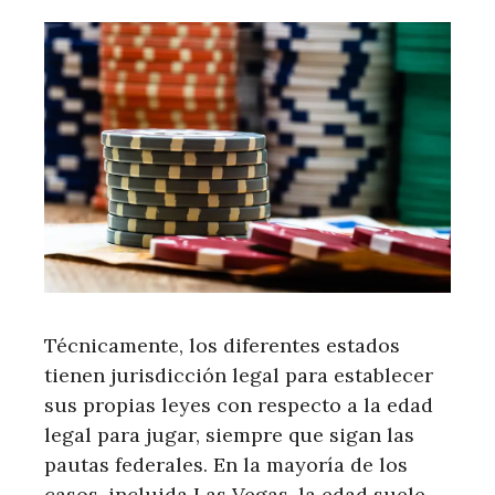
Técnicamente, los diferentes estados
tienen jurisdicción legal para establecer
sus propias leyes con respecto a la edad
legal para jugar, siempre que sigan las
pautas federales. En la mayoría de los
casos, incluida Las Vegas, la edad suele