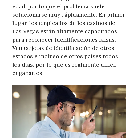
edad, por lo que el problema suele
solucionarse muy rápidamente. En primer
lugar, los empleados de los casinos de
Las Vegas están altamente capacitados
para reconocer identificaciones falsas.
Ven tarjetas de identificación de otros
estados e incluso de otros países todos
los días, por lo que es realmente difícil
engañarlos.