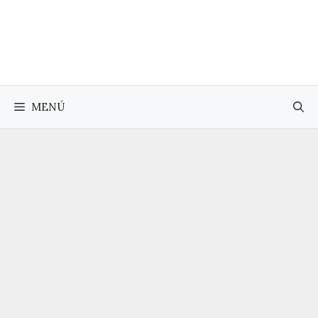
Saltar
al
contenido
MENÚ