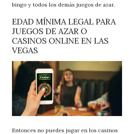
bingo y todos los demás juegos de azar.
EDAD MÍNIMA LEGAL PARA
JUEGOS DE AZAR O
CASINOS ONLINE EN LAS
VEGAS
Entonces no puedes jugar en los casinos