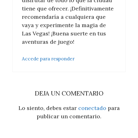
disfrutar de todo lo que la ciudad
tiene que ofrecer. ¡Definitivamente
recomendaría a cualquiera que
vaya y experimente la magia de
Las Vegas! ¡Buena suerte en tus
aventuras de juego!
Accede para responder
DEJA UN COMENTARIO
Lo siento, debes estar
conectado
para
publicar un comentario.