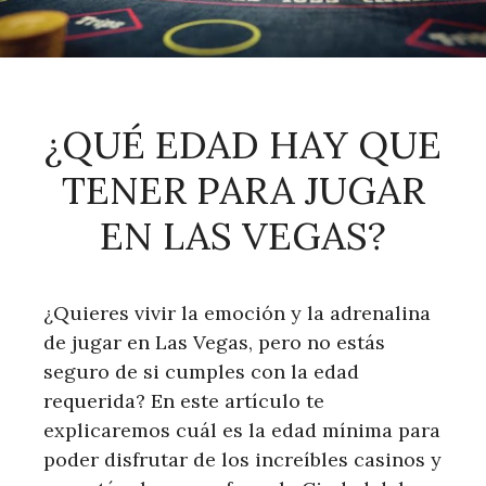
¿QUÉ EDAD HAY QUE
TENER PARA JUGAR
EN LAS VEGAS?
¿Quieres vivir la emoción y la adrenalina
de jugar en Las Vegas, pero no estás
seguro de si cumples con la edad
requerida? En este artículo te
explicaremos cuál es la edad mínima para
poder disfrutar de los increíbles casinos y