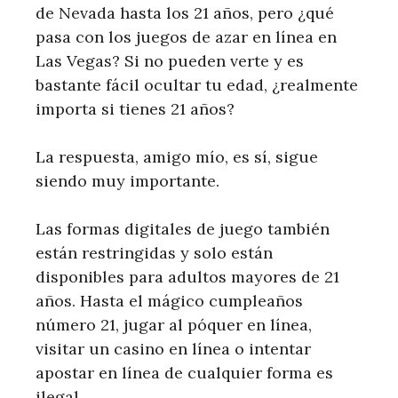
de Nevada hasta los 21 años, pero ¿qué
pasa con los juegos de azar en línea en
Las Vegas? Si no pueden verte y es
bastante fácil ocultar tu edad, ¿realmente
importa si tienes 21 años?
La respuesta, amigo mío, es sí, sigue
siendo muy importante.
Las formas digitales de juego también
están restringidas y solo están
disponibles para adultos mayores de 21
años. Hasta el mágico cumpleaños
número 21, jugar al póquer en línea,
visitar un casino en línea o intentar
apostar en línea de cualquier forma es
ilegal.