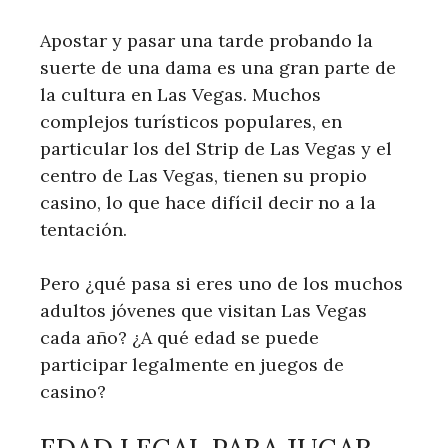
Apostar y pasar una tarde probando la
suerte de una dama es una gran parte de
la cultura en Las Vegas. Muchos
complejos turísticos populares, en
particular los del Strip de Las Vegas y el
centro de Las Vegas, tienen su propio
casino, lo que hace difícil decir no a la
tentación.
Pero ¿qué pasa si eres uno de los muchos
adultos jóvenes que visitan Las Vegas
cada año? ¿A qué edad se puede
participar legalmente en juegos de
casino?
EDAD LEGAL PARA JUGAR