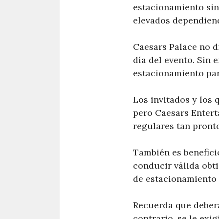
estacionamiento sin
elevados dependiend
Caesars Palace no di
día del evento. Sin 
estacionamiento par
Los invitados y los 
pero Caesars Enterta
regulares tan pront
También es benefici
conducir válida obti
de estacionamiento s
Recuerda que deberás
contrario, se le exi