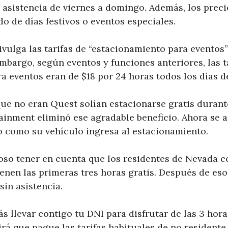
 asistencia de viernes a domingo. Además, los prec
o de días festivos o eventos especiales.
vulga las tarifas de “estacionamiento para eventos”
embargo, según eventos y funciones anteriores, las t
a eventos eran de $18 por 24 horas todos los días d
que no eran Quest solían estacionarse gratis durant
inment eliminó ese agradable beneficio. Ahora se ap
o como su vehículo ingresa al estacionamiento.
oso tener en cuenta que los residentes de Nevada c
enen las primeras tres horas gratis. Después de eso,
in asistencia.
 llevar contigo tu DNI para disfrutar de las 3 horas
girá que pague las tarifas habituales de no residente