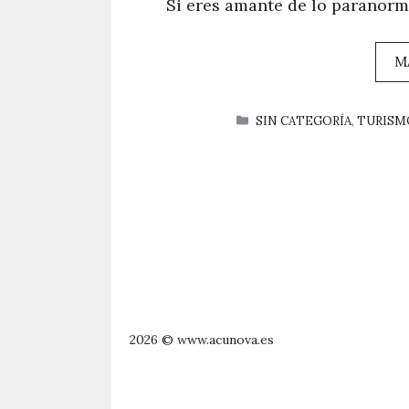
Si eres amante de lo paranorm
M
CATEGORÍAS
SIN CATEGORÍA
,
TURISM
2026 © www.acunova.es