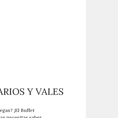
ARIOS Y VALES
egas? ¡El Buffet
que necesitas saber