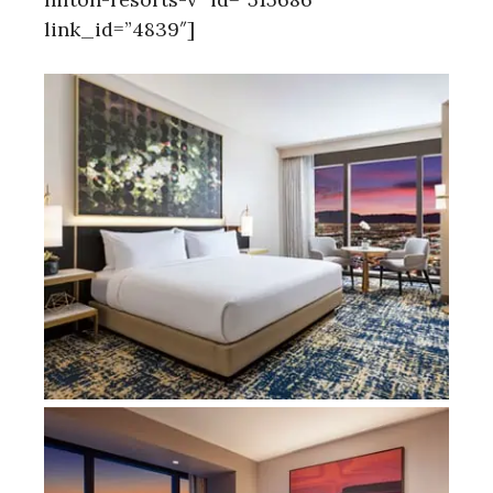
link_id=”4839″]